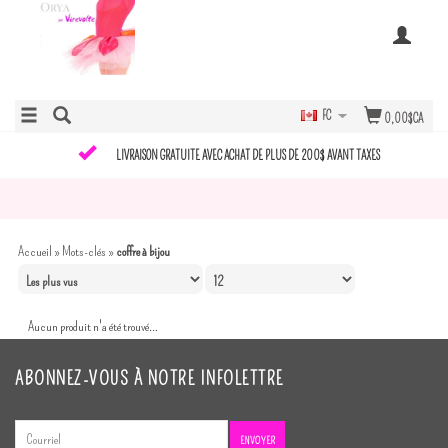
FC
0,00$CA
LIVRAISON GRATUITE AVEC ACHAT DE PLUS DE 200$ AVANT TAXES
Accueil
»
Mots-clés
»
coffre à bijou
Aucun produit n'a été trouvé...
ABONNEZ-VOUS À NOTRE INFOLETTRE
ENVOYER