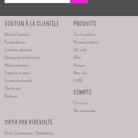
SOUTIEN À LA CLIENTÈLE
PRODUITS
Heures d'ouverture
Tous les produits
À propos de nous
Nouveaux produits
Conditions générales
Gift cards
Politique de confidentialité
Offres
Mode de paiements
Marques
Expédition et retour
Mots-clés
Soutien à la clientèle
Fil RSS
Plan du site
COMPTE
Boutiques
S'inscrire
Mes commandes
ORYA PAR VIREVOLTE
Danse - Gymnastique - Cheerleading -