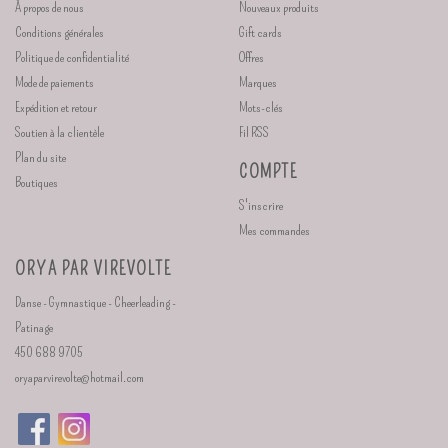
À propos de nous
Nouveaux produits
Conditions générales
Gift cards
Politique de confidentialité
Offres
Mode de paiements
Marques
Expédition et retour
Mots-clés
Soutien à la clientèle
Fil RSS
Plan du site
COMPTE
Boutiques
S'inscrire
Mes commandes
ORYA PAR VIREVOLTE
Danse - Gymnastique - Cheerleading -
Patinage
450 688 9705
oryaparvirevolte@hotmail.com