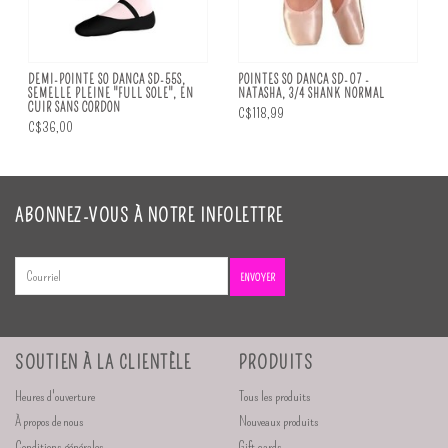
DEMI-POINTE SO DANCA SD-55S,
POINTES SO DANCA SD-07 -
SEMELLE PLEINE "FULL SOLE", EN
NATASHA, 3/4 SHANK NORMAL
CUIR SANS CORDON
C$118,99
C$36,00
ABONNEZ-VOUS À NOTRE INFOLETTRE
ENVOYER
SOUTIEN À LA CLIENTÈLE
PRODUITS
Heures d'ouverture
Tous les produits
À propos de nous
Nouveaux produits
Conditions générales
Gift cards