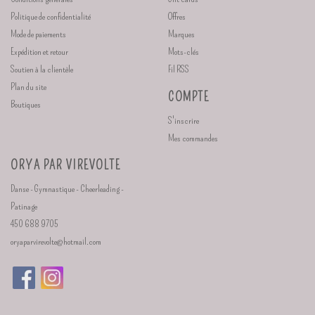
Politique de confidentialité
Offres
Mode de paiements
Marques
Expédition et retour
Mots-clés
Soutien à la clientèle
Fil RSS
Plan du site
COMPTE
Boutiques
S'inscrire
Mes commandes
ORYA PAR VIREVOLTE
Danse - Gymnastique - Cheerleading -
Patinage
450 688 9705
oryaparvirevolte@hotmail.com