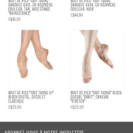
BOUT DE PIED "FOOT THONG"
BOUT DE PIED "FOOT THONG"
DANSHUZ 6421, EN NÉOPRÈNE
DANSHUZ 6424, EN NÉOPRÈNE
COULEUR: TAN, AVEC STRASS
COULEUR: NOIR
"RHINESTONES"
C$44,99
C$45,50
BOUT DE PIED "FOOT THONG III"
BOUT DE PIED "FOOT THONG" BLOCH
BLOCH S0675L, SUÈDE ET
S0638L "ORBIT", CANEVAS
ÉLASTIQUE
"STRETCH"
C$25,00
C$25,00