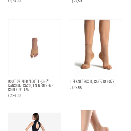
C$24,99
C$27,50
BOUT DE PIED "FOOT THONG"
LIFEKNIT SOX II, CAPEZIO H072
DANSHUZ 6520, EN NÉOPRÈNE
C$27,00
COULEUR: TAN
C$34,00