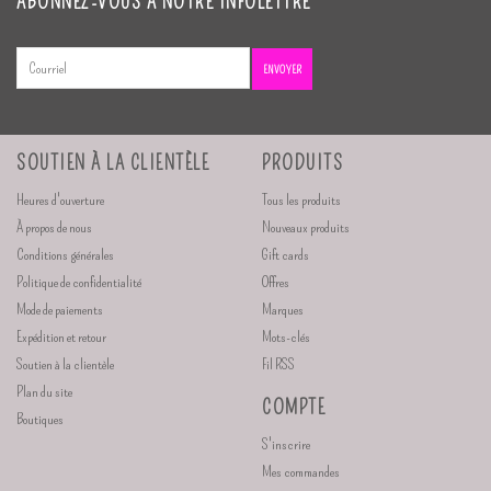
ABONNEZ-VOUS À NOTRE INFOLETTRE
ENVOYER
SOUTIEN À LA CLIENTÈLE
PRODUITS
Heures d'ouverture
Tous les produits
À propos de nous
Nouveaux produits
Conditions générales
Gift cards
Politique de confidentialité
Offres
Mode de paiements
Marques
Expédition et retour
Mots-clés
Soutien à la clientèle
Fil RSS
Plan du site
COMPTE
Boutiques
S'inscrire
Mes commandes