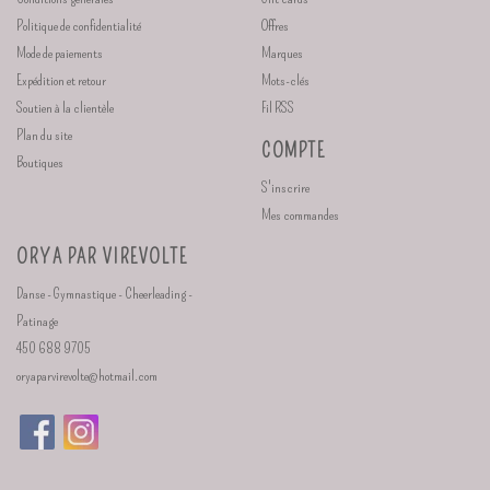
Politique de confidentialité
Offres
Mode de paiements
Marques
Expédition et retour
Mots-clés
Soutien à la clientèle
Fil RSS
Plan du site
COMPTE
Boutiques
S'inscrire
Mes commandes
ORYA PAR VIREVOLTE
Danse - Gymnastique - Cheerleading -
Patinage
450 688 9705
oryaparvirevolte@hotmail.com