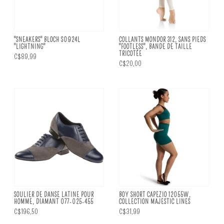
"SNEAKERS" BLOCH S0924L
COLLANTS MONDOR 312, SANS PIEDS
"LIGHTNING"
"FOOTLESS", BANDE DE TAILLE
TRICOTÉE
C$89,99
C$20,00
SOULIER DE DANSE LATINE POUR
BOY SHORT CAPEZIO 12055W,
HOMME, DIAMANT 077-025-455
COLLECTION MAJESTIC LINES
C$196,50
C$31,99