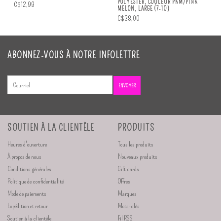
POLYESTER, COULEUR PKM/PINK
C$12,99
MELON, LARGE (7-10)
C$38,00
ABONNEZ-VOUS À NOTRE INFOLETTRE
ENVOYER
SOUTIEN À LA CLIENTÈLE
PRODUITS
Heures d'ouverture
Tous les produits
À propos de nous
Nouveaux produits
Conditions générales
Gift cards
Politique de confidentialité
Offres
Mode de paiements
Marques
Expédition et retour
Mots-clés
Soutien à la clientèle
Fil RSS