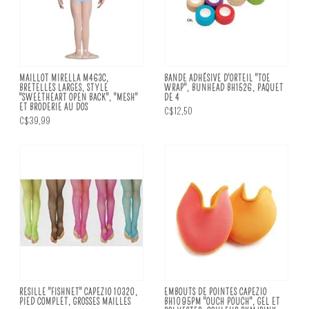
MAILLOT MIRELLA M463C,
BANDE ADHÉSIVE D'ORTEIL "TOE
BRETELLES LARGES, STYLE
WRAP", BUNHEAD BH1526, PAQUET
"SWEETHEART OPEN BACK", "MESH"
DE 4
ET BRODERIE AU DOS
C$12,50
C$39,99
RESILLE "FISHNET" CAPEZIO 10320,
EMBOUTS DE POINTES CAPEZIO
PIED COMPLET, GROSSES MAILLES
BH1095PM "OUCH POUCH", GEL ET