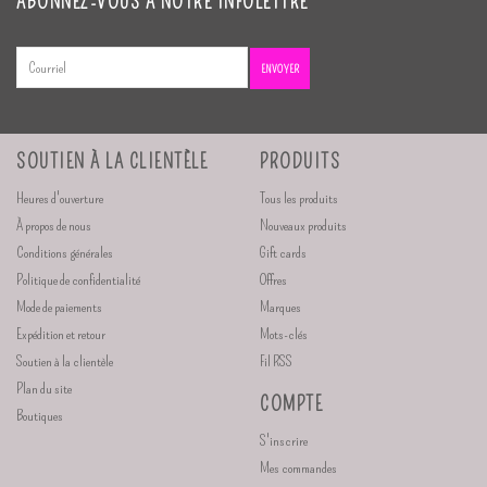
ABONNEZ-VOUS À NOTRE INFOLETTRE
ENVOYER
SOUTIEN À LA CLIENTÈLE
PRODUITS
Heures d'ouverture
Tous les produits
À propos de nous
Nouveaux produits
Conditions générales
Gift cards
Politique de confidentialité
Offres
Mode de paiements
Marques
Expédition et retour
Mots-clés
Soutien à la clientèle
Fil RSS
Plan du site
COMPTE
Boutiques
S'inscrire
Mes commandes