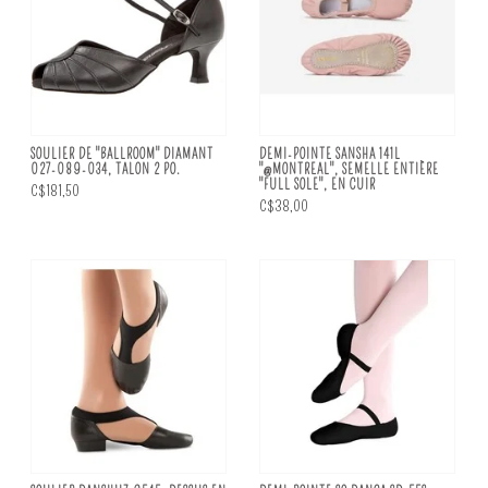
SOULIER DE "BALLROOM" DIAMANT
DEMI-POINTE SANSHA 141L
027-089-034, TALON 2 PO.
"@MONTREAL", SEMELLE ENTIÈRE
"FULL SOLE", EN CUIR
C$181,50
C$38,00