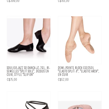
C$399,00
C$155,00
SOULIER JAZZ SO DANCA JZ-76L, BI-
DEMI-POINTE BLOCH ES0250L
SEMELLES "SPLIT SOLE", DESSUS EN
"ELASTO SPLIT-X", "ELASTIC ARCH",
CUIR, STYLE "SLIP ON"
EN CUIR
C$75,00
C$52,00