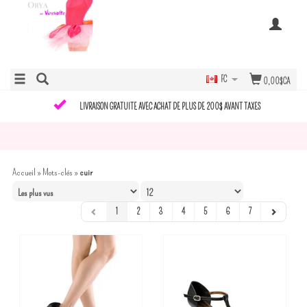
FC
0,00$CA
LIVRAISON GRATUITE AVEC ACHAT DE PLUS DE 200$ AVANT TAXES
Accueil
»
Mots-clés
»
cuir
1
2
3
4
5
6
7