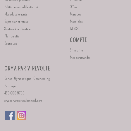
Politique de confidentialité
Offres
Mode de paiements
Marques
Expédition et retour
Mots-clés
Soutien à la clientèle
Fil RSS
Plan du site
COMPTE
Boutiques
S'inscrire
Mes commandes
ORYA PAR VIREVOLTE
Danse - Gymnastique - Cheerleading -
Patinage
450 688 9705
oryaparvirevolte@hotmail.com