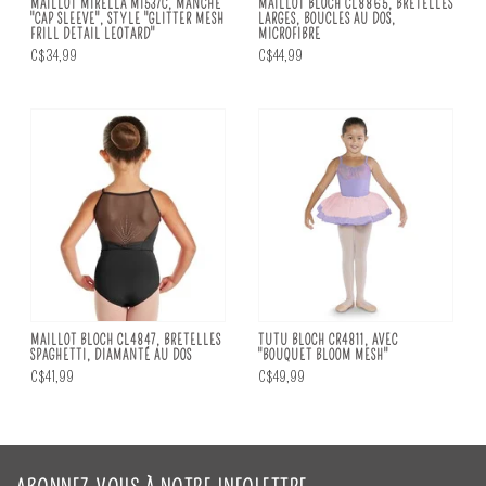
MAILLOT MIRELLA M1537C, MANCHE
MAILLOT BLOCH CL8865, BRETELLES
"CAP SLEEVE", STYLE "GLITTER MESH
LARGES, BOUCLES AU DOS,
FRILL DETAIL LEOTARD"
MICROFIBRE
C$34,99
C$44,99
MAILLOT BLOCH CL4847, BRETELLES
TUTU BLOCH CR4811, AVEC
SPAGHETTI, DIAMANTÉ AU DOS
"BOUQUET BLOOM MESH"
C$41,99
C$49,99