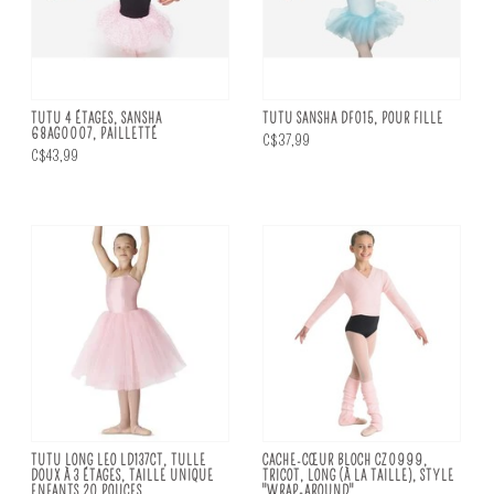
TUTU 4 ÉTAGES, SANSHA
TUTU SANSHA DF015, POUR FILLE
68AG0007, PAILLETTÉ
C$37,99
C$43,99
TUTU LONG LEO LD137CT, TULLE
CACHE-CŒUR BLOCH CZ0999,
DOUX À 3 ÉTAGES, TAILLE UNIQUE
TRICOT, LONG (À LA TAILLE), STYLE
ENFANTS 20 POUCES
"WRAP-AROUND"