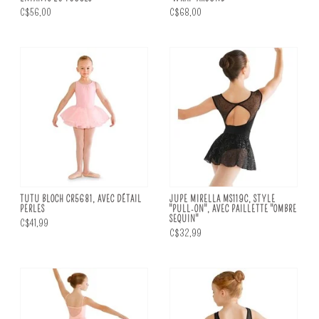
C$56,00
C$68,00
TUTU BLOCH CR5681, AVEC DÉTAIL
JUPE MIRELLA MS119C, STYLE
PERLES
"PULL-ON", AVEC PAILLETTE "OMBRE
SEQUIN"
C$41,99
C$32,99