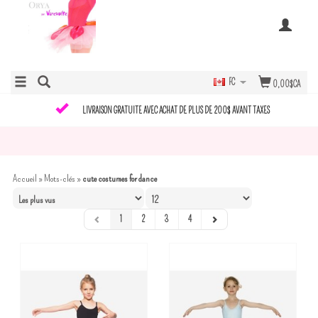
FC
0,00$CA
LIVRAISON GRATUITE AVEC ACHAT DE PLUS DE 200$ AVANT TAXES
Accueil
»
Mots-clés
»
cute costumes for dance
1
2
3
4