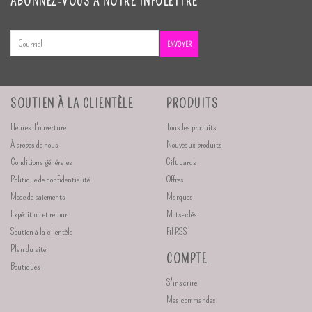
ABONNEZ-VOUS À NOTRE INFOLETTRE
ENVOYER
SOUTIEN À LA CLIENTÈLE
PRODUITS
Heures d'ouverture
Tous les produits
À propos de nous
Nouveaux produits
Conditions générales
Gift cards
Politique de confidentialité
Offres
Mode de paiements
Marques
Expédition et retour
Mots-clés
Soutien à la clientèle
Fil RSS
Plan du site
COMPTE
Boutiques
S'inscrire
Mes commandes