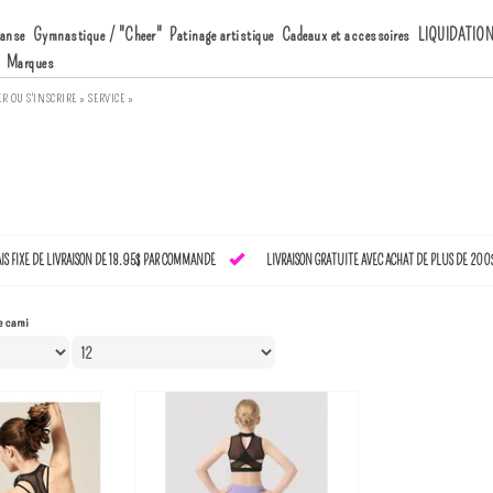
anse
Gymnastique / "Cheer"
Patinage artistique
Cadeaux et accessoires
LIQUIDATIO
Marques
ER
OU
S'INSCRIRE »
SERVICE »
AIS FIXE DE LIVRAISON DE 18.95$ PAR COMMANDE
LIVRAISON GRATUITE AVEC ACHAT DE PLUS DE 200
e cami