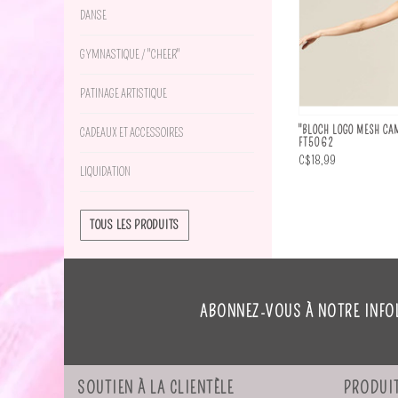
DANSE
GYMNASTIQUE / "CHEER"
PATINAGE ARTISTIQUE
"BLOCH LOGO MESH CAM
CADEAUX ET ACCESSOIRES
FT5062
C$18,99
LIQUIDATION
TOUS LES PRODUITS
ABONNEZ-VOUS À NOTRE INFO
SOUTIEN À LA CLIENTÈLE
PRODUI