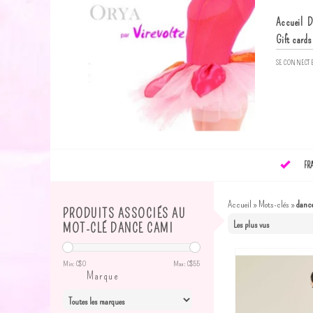
Accueil
D
Gift cards
SE CONNECT
FR
Accueil
»
Mots-clés
»
danc
PRODUITS ASSOCIÉS AU
MOT-CLÉ DANCE CAMI
Min: C$
0
Max: C$
55
Marque