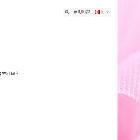
N
0,00$CA
FC
$ AVANT TAXES