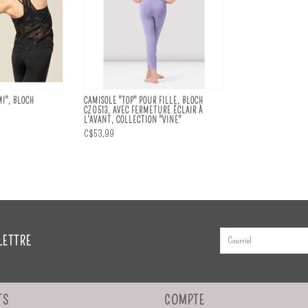
I", BLOCH
CAMISOLE "TOP" POUR FILLE, BLOCH
CZ0513, AVEC FERMETURE ÉCLAIR À
L'AVANT, COLLECTION "VINE"
C$53,99
LETTRE
TS
COMPTE