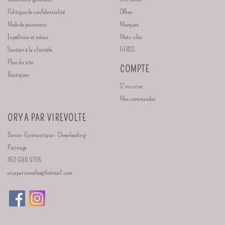
Politique de confidentialité
Offres
Mode de paiements
Marques
Expédition et retour
Mots-clés
Soutien à la clientèle
Fil RSS
Plan du site
COMPTE
Boutiques
S'inscrire
Mes commandes
ORYA PAR VIREVOLTE
Danse - Gymnastique - Cheerleading -
Patinage
450 688 9705
oryaparvirevolte@hotmail.com