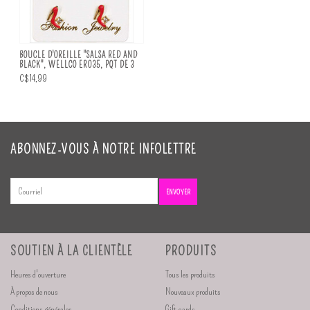
BOUCLE D'OREILLE ''SALSA RED AND
BLACK", WELLCO ER035, PQT DE 3
C$14,99
ABONNEZ-VOUS À NOTRE INFOLETTRE
ENVOYER
SOUTIEN À LA CLIENTÈLE
PRODUITS
Heures d'ouverture
Tous les produits
À propos de nous
Nouveaux produits
Conditions générales
Gift cards