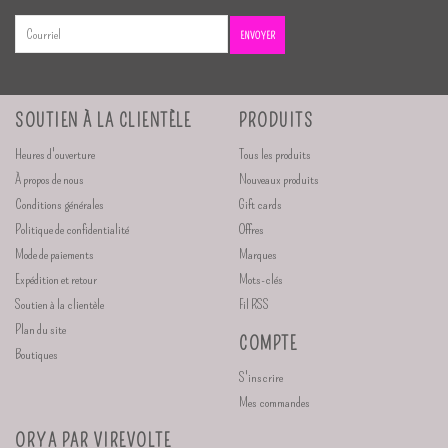
ENVOYER
SOUTIEN À LA CLIENTÈLE
PRODUITS
Heures d'ouverture
Tous les produits
À propos de nous
Nouveaux produits
Conditions générales
Gift cards
Politique de confidentialité
Offres
Mode de paiements
Marques
Expédition et retour
Mots-clés
Soutien à la clientèle
Fil RSS
Plan du site
COMPTE
Boutiques
S'inscrire
Mes commandes
ORYA PAR VIREVOLTE