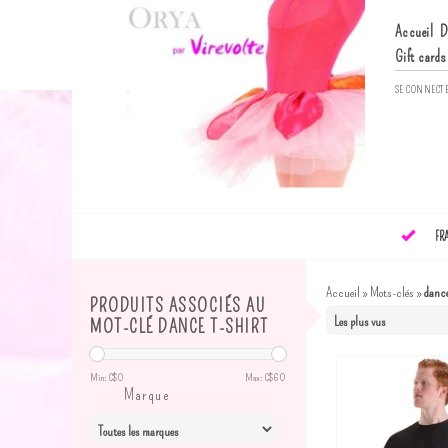
Accueil
D
Gift cards
SE CONNECT
FR
Accueil
»
Mots-clés
»
dance
PRODUITS ASSOCIÉS AU
MOT-CLÉ DANCE T-SHIRT
Min: C$
0
Max: C$
60
Marque