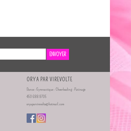
ENVOYER
ORYA PAR VIREVOLTE
Danse - Gymnastique - Cheerleading - Patinage
450 688 9705
oryaparvirevolte@hotmail.com