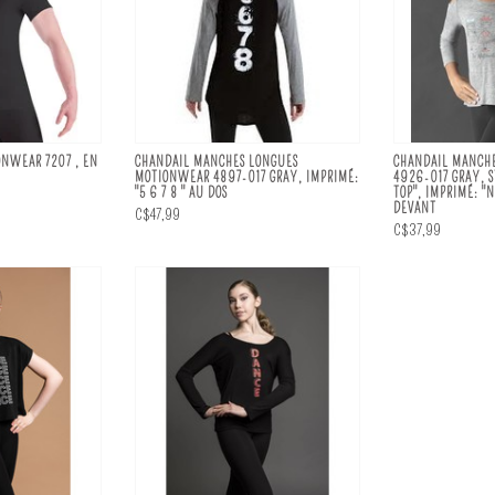
ONWEAR 7207 , EN
CHANDAIL MANCHES LONGUES
CHANDAIL MANCHE
MOTIONWEAR 4897-017 GRAY, IMPRIMÉ:
4926-017 GRAY, 
"5 6 7 8 " AU DOS
TOP", IMPRIMÉ: "
DEVANT
C$47,99
C$37,99