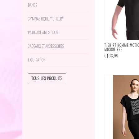
DANSE
GYMNASTIQUE / "CHEER"
PATINAGE ARTISTIQUE
T-SHIRT HOMME MOTI
CADEAUX ET ACCESSOIRES
MICROFIBRE
C$36,99
LIQUIDATION
TOUS LES PRODUITS