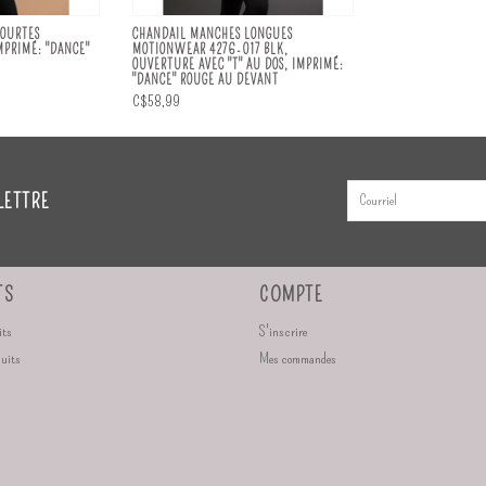
COURTES
CHANDAIL MANCHES LONGUES
MPRIMÉ: "DANCE"
MOTIONWEAR 4276-017 BLK,
OUVERTURE AVEC "T" AU DOS, IMPRIMÉ:
"DANCE" ROUGE AU DEVANT
C$58,99
LETTRE
TS
COMPTE
its
S'inscrire
duits
Mes commandes