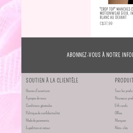
"CROP TOP" MANCHES 
MOTIONWEAR 5108, I
BLANC AU DEVANT
C$37,99
ABONNEZ-VOUS À NOTRE INFO
SOUTIEN À LA CLIENTÈLE
PRODUI
Heures d'ouverture
Tous les produ
À propos de nous
Nouveaux pro
Conditions générales
Gift cards
Politique de confidentialité
Offres
Mode de paiements
Marques
Expédition et retour
Mots-clés