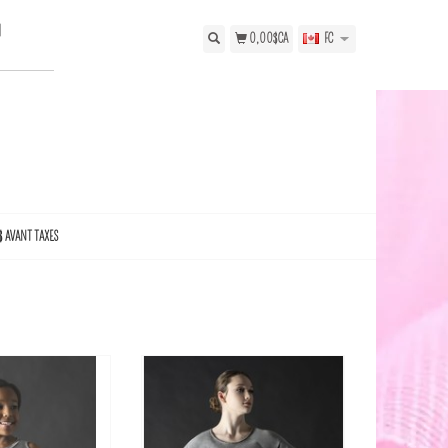
N
0,00$CA
FC
$ AVANT TAXES