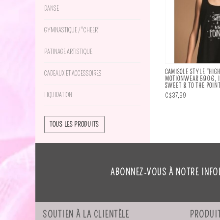
DANSE
GYMNASTIQUE / "CHEER"
PATINAGE ARTISTIQUE
CAMISOLE STYLE "HIG
CADEAUX ET ACCESSOIRES
MOTIONWEAR 5906, I
SWEET & TO THE POIN
C$37,99
LIQUIDATION
TOUS LES PRODUITS
ABONNEZ-VOUS À NOTRE INFO
SOUTIEN À LA CLIENTÈLE
PRODUI