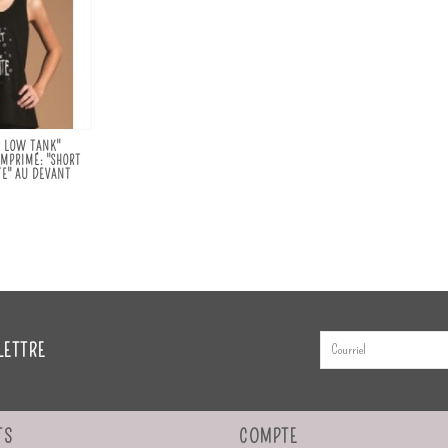
H LOW TANK"
MPRIMÉ: "SHORT
TE" AU DEVANT
LETTRE
TS
COMPTE