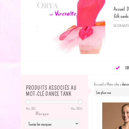
Accueil
D
Gift cards
SE CONNECT
FR
Accueil
»
Mots-clés
»
dance
PRODUITS ASSOCIÉS AU
MOT-CLÉ DANCE TANK
Min: C$
0
Max: C$
40
Marque