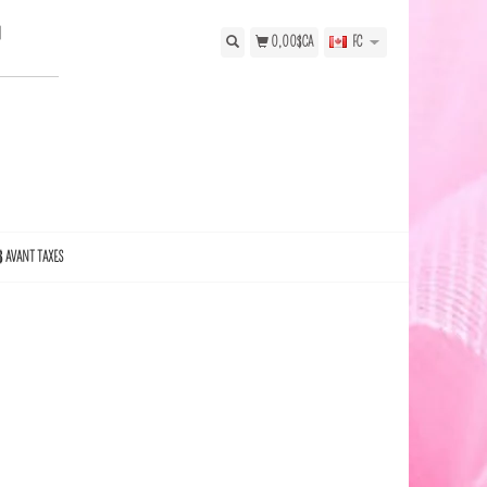
N
0,00$CA
FC
$ AVANT TAXES