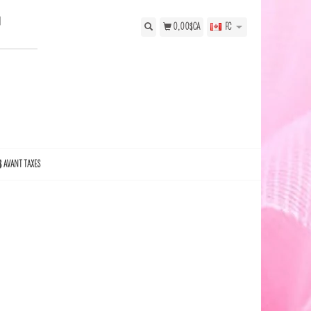
N
0,00$CA
FC
$ AVANT TAXES