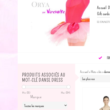
Accueil
D
Gift cards
SE CONNECT
FR
Accueil
»
Mots-clés
»
danse
PRODUITS ASSOCIÉS AU
MOT-CLÉ DANSE DRESS
Min: C$
0
Max: C$
45
Marque