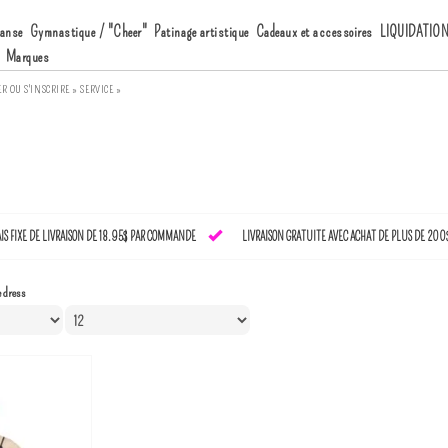
anse
Gymnastique / "Cheer"
Patinage artistique
Cadeaux et accessoires
LIQUIDATIO
Marques
ER
OU
S'INSCRIRE »
SERVICE »
AIS FIXE DE LIVRAISON DE 18.95$ PAR COMMANDE
LIVRAISON GRATUITE AVEC ACHAT DE PLUS DE 200
 dress