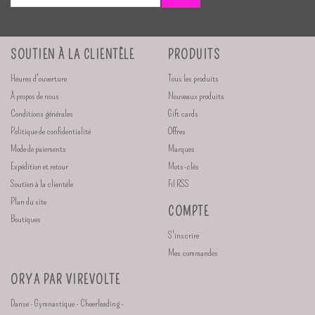
SOUTIEN À LA CLIENTÈLE
PRODUITS
Heures d'ouverture
Tous les produits
À propos de nous
Nouveaux produits
Conditions générales
Gift cards
Politique de confidentialité
Offres
Mode de paiements
Marques
Expédition et retour
Mots-clés
Soutien à la clientèle
Fil RSS
Plan du site
COMPTE
Boutiques
S'inscrire
Mes commandes
ORYA PAR VIREVOLTE
Danse - Gymnastique - Cheerleading -