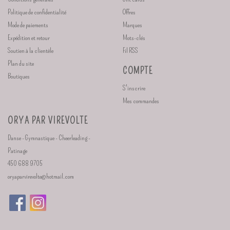
Politique de confidentialité
Offres
Mode de paiements
Marques
Expédition et retour
Mots-clés
Soutien à la clientèle
Fil RSS
Plan du site
COMPTE
Boutiques
S'inscrire
Mes commandes
ORYA PAR VIREVOLTE
Danse - Gymnastique - Cheerleading -
Patinage
450 688 9705
oryaparvirevolte@hotmail.com