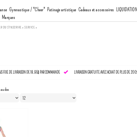
anse
Gymnastique / "Cheer"
Patinage artistique
Cadeaux et accessoires
LIQUIDATIO
Marques
ER
OU
S'INSCRIRE »
SERVICE »
AIS FIXE DE LIVRAISON DE 18.95$ PAR COMMANDE
LIVRAISON GRATUITE AVEC ACHAT DE PLUS DE 200
l au dos