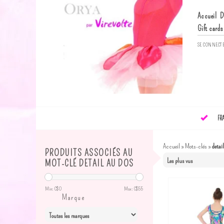
Accueil
D
Gift cards
SE CONNECT
FR
Accueil
»
Mots-clés
»
detai
PRODUITS ASSOCIÉS AU
MOT-CLÉ DETAIL AU DOS
Min: C$
0
Max: C$
55
Marque