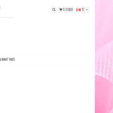
N
0,00$CA
FC
$ AVANT TAXES