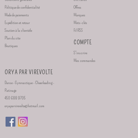
Politique de confidentialité
Offres
Mode de paiements
Marques
Expédition et retour
Mots-clés
Soutien à la clientèle
Fil RSS
Plan du site
COMPTE
Boutiques
S'inscrire
Mes commandes
ORYA PAR VIREVOLTE
Danse - Gymnastique - Cheerleading -
Patinage
450 688 9705
oryaparvirevolte@hotmail.com