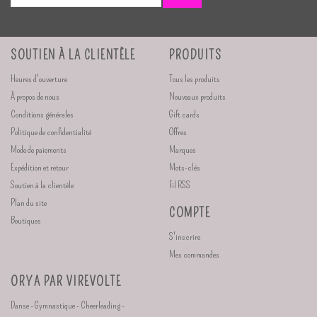
SOUTIEN À LA CLIENTÈLE
PRODUITS
Heures d'ouverture
Tous les produits
À propos de nous
Nouveaux produits
Conditions générales
Gift cards
Politique de confidentialité
Offres
Mode de paiements
Marques
Expédition et retour
Mots-clés
Soutien à la clientèle
Fil RSS
Plan du site
COMPTE
Boutiques
S'inscrire
Mes commandes
ORYA PAR VIREVOLTE
Danse - Gymnastique - Cheerleading -