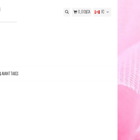
N
0,00$CA
FC
$ AVANT TAXES