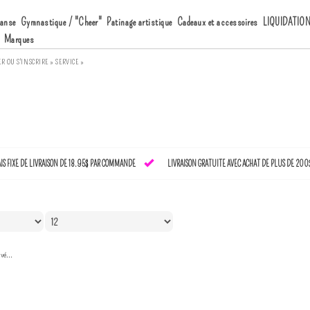
anse
Gymnastique / "Cheer"
Patinage artistique
Cadeaux et accessoires
LIQUIDATIO
Marques
ER
OU
S'INSCRIRE »
SERVICE »
AIS FIXE DE LIVRAISON DE 18.95$ PAR COMMANDE
LIVRAISON GRATUITE AVEC ACHAT DE PLUS DE 200
vé...