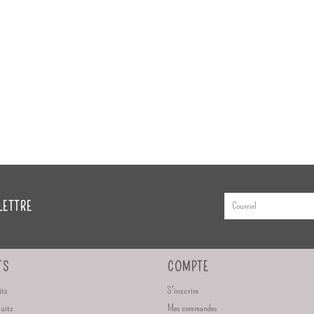
LETTRE
TS
COMPTE
its
S'inscrire
duits
Mes commandes