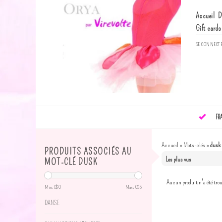
Accueil
D
Gift cards
SE CONNECT
FR
Accueil
»
Mots-clés
»
dusk
PRODUITS ASSOCIÉS AU
MOT-CLÉ DUSK
Aucun produit n'a été trou
Min: C$
0
Max: C$
5
DANSE