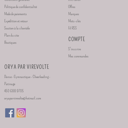
Politique de confidentialité
Offres
Mode de paiements
Marques
Expédition et retour
Mots-clés
Soutien à la clientèle
Fil RSS
Plan du site
COMPTE
Boutiques
S'inscrire
Mes commandes
ORYA PAR VIREVOLTE
Danse - Gymnastique - Cheerleading -
Patinage
450 688 9705
oryaparvirevolte@hotmail.com