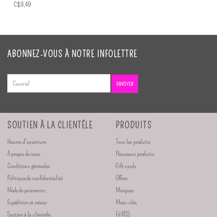
C$9,49
ABONNEZ-VOUS À NOTRE INFOLETTRE
ENVOYER
SOUTIEN À LA CLIENTÈLE
PRODUITS
Heures d'ouverture
Tous les produits
À propos de nous
Nouveaux produits
Conditions générales
Gift cards
Politique de confidentialité
Offres
Mode de paiements
Marques
Expédition et retour
Mots-clés
Soutien à la clientèle
Fil RSS