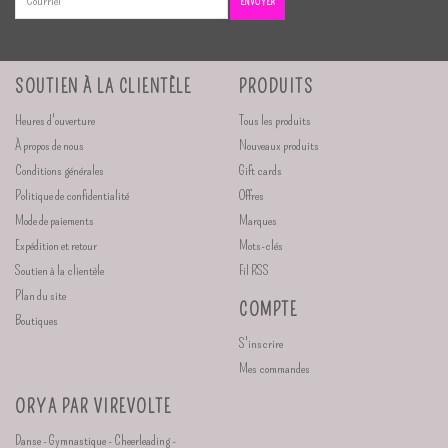
ENVOYER
SOUTIEN À LA CLIENTÈLE
PRODUITS
Heures d'ouverture
Tous les produits
À propos de nous
Nouveaux produits
Conditions générales
Gift cards
Politique de confidentialité
Offres
Mode de paiements
Marques
Expédition et retour
Mots-clés
Soutien à la clientèle
Fil RSS
Plan du site
COMPTE
Boutiques
S'inscrire
Mes commandes
ORYA PAR VIREVOLTE
Danse - Gymnastique - Cheerleading -