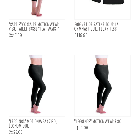
"CAPRIS" CORSAIRE MOTIONWEAR
POIGNET DE RATINE POUR LA
7123, TAILLE BASSE "FLAT WAIST"
GYMNASTIQUE, FLEXY FLSB
C$45,99
C$19,99
"LEGGINGS" MOTIONWEAR 7130,
"LEGGINGS" MOTIONWEAR 7130
ÉCONOMIQUE
C$53,00
C$35,00