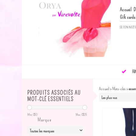
Accueil
D
Gift cards
SE CONNECT
FR
Accueil
»
Mots-clés
»
essen
PRODUITS ASSOCIÉS AU
MOT-CLÉ ESSENTIELS
Min: C$
0
Max: C$
25
Marque