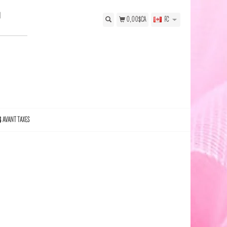
N
0,00$CA
FC
$ AVANT TAXES