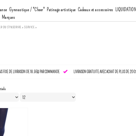
anse
Gymnastique / "Cheer"
Patinage artistique
Cadeaux et accessoires
LIQUIDATIO
Marques
ER
OU
S'INSCRIRE »
SERVICE »
AIS FIXE DE LIVRAISON DE 18.95$ PAR COMMANDE
LIVRAISON GRATUITE AVEC ACHAT DE PLUS DE 200
tiels