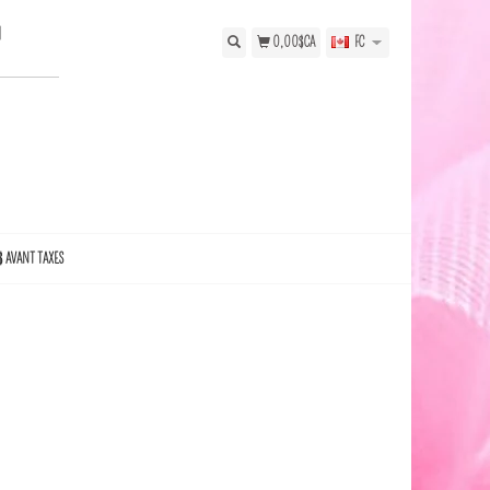
N
0,00$CA
FC
$ AVANT TAXES