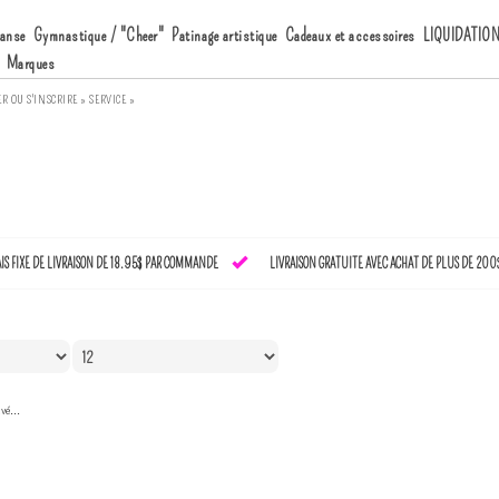
anse
Gymnastique / "Cheer"
Patinage artistique
Cadeaux et accessoires
LIQUIDATIO
Marques
ER
OU
S'INSCRIRE »
SERVICE »
AIS FIXE DE LIVRAISON DE 18.95$ PAR COMMANDE
LIVRAISON GRATUITE AVEC ACHAT DE PLUS DE 200
vé...