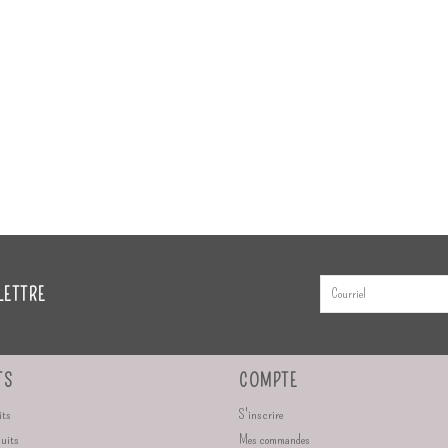
LETTRE
TS
COMPTE
its
S'inscrire
duits
Mes commandes