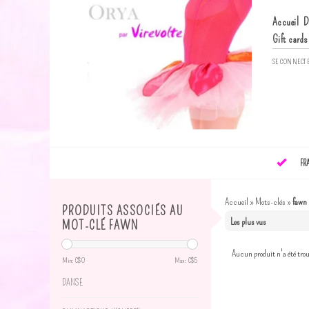
Accueil
D
Gift cards
SE CONNECT
FR
Accueil
»
Mots-clés
»
fawn
PRODUITS ASSOCIÉS AU
MOT-CLÉ FAWN
Aucun produit n'a été trou
Min: C$
0
Max: C$
5
DANSE